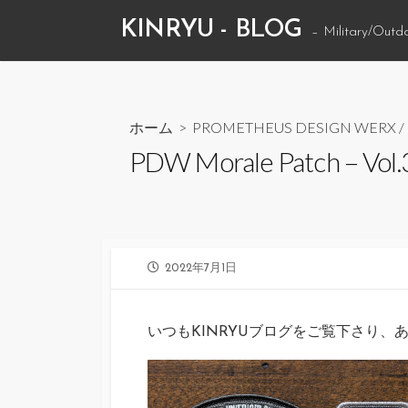
コ
KINRYU - BLOG
– Military/Outd
ン
テ
ン
ツ
ホーム
>
PROMETHEUS DESIGN WERX
/
へ
PDW Morale Patch
ス
キ
ッ
プ
公
2022年7月1日
開
日
いつもKINRYUブログをご覧下さり、