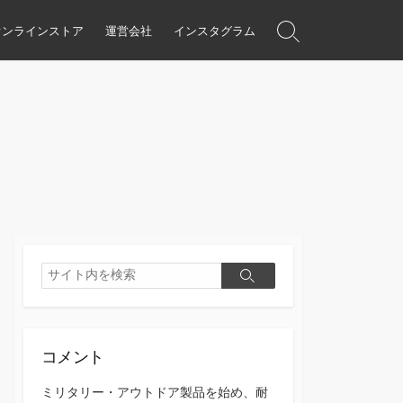
オンラインストア
運営会社
インスタグラム
検
索
ト
グ
ル
検
検
索
索
コメント
ミリタリー・アウトドア製品を始め、耐