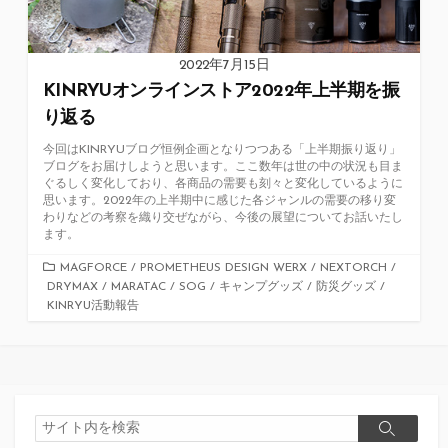
2022年7月15日
KINRYUオンラインストア2022年上半期を振
り返る
今回はKINRYUブログ恒例企画となりつつある「上半期振り返り」
ブログをお届けしようと思います。ここ数年は世の中の状況も目ま
ぐるしく変化しており、各商品の需要も刻々と変化しているように
思います。2022年の上半期中に感じた各ジャンルの需要の移り変
わりなどの考察を織り交ぜながら、今後の展望についてお話いたし
ます。
カ
MAGFORCE
/
PROMETHEUS DESIGN WERX
/
NEXTORCH
/
DRYMAX
テ
/
MARATAC
/
SOG
/
キャンプグッズ
/
防災グッズ
/
KINRYU活動報告
ゴ
リ
ー
検
検
索