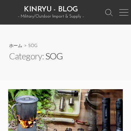
コ
KINRYU - BLOG
ン
検
メ
– Military/Outdoor Import & Supply –
テ
索
ニ
ン
ト
ュ
グ
ー
ツ
ル
へ
ホーム
> SOG
ス
Category:
SOG
キ
ッ
プ