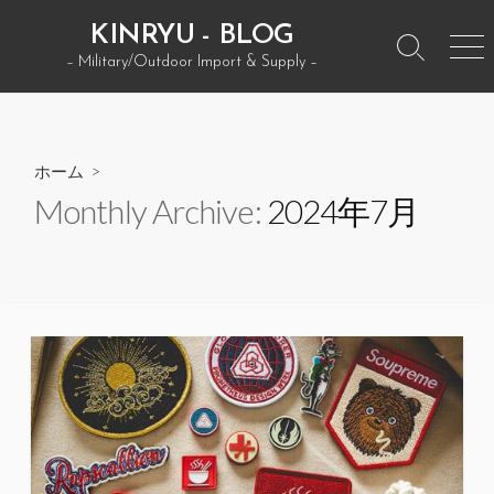
コ
KINRYU - BLOG
ン
検
メ
– Military/Outdoor Import & Supply –
テ
索
ニ
ン
ト
ュ
グ
ー
ツ
ル
へ
ホーム
>
ス
Monthly Archive:
2024年7月
キ
ッ
プ