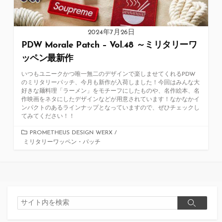
2024年7月26日
PDW Morale Patch – Vol.48 ～ミリタリーワ
ッペン最新作
いつもユニークかつ唯一無二のデザインで楽しませてくれるPDW
のミリタリーパッチ、今月も新作が入荷しました！今回はみんな大
好きな麺料理「ラーメン」をモチーフにしたものや、名作絵本、名
作映画をネタにしたデザインなどが用意されています！なかなかイ
ンパクトのあるラインナップとなっていますので、ぜひチェックし
てみてください！！
カ
PROMETHEUS DESIGN WERX
/
ミリタリーワッペン・パッチ
テ
ゴ
リ
ー
検
検
索
索