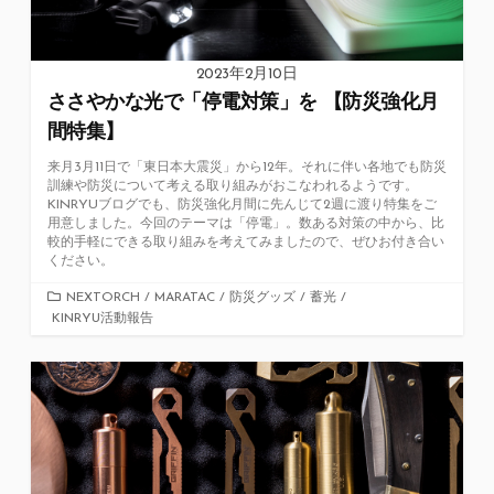
2023年2月10日
ささやかな光で「停電対策」を 【防災強化月
間特集】
来月3月11日で「東日本大震災」から12年。それに伴い各地でも防災
訓練や防災について考える取り組みがおこなわれるようです。
KINRYUブログでも、防災強化月間に先んじて2週に渡り特集をご
用意しました。今回のテーマは「停電」。数ある対策の中から、比
較的手軽にできる取り組みを考えてみましたので、ぜひお付き合い
ください。
カ
NEXTORCH
/
MARATAC
/
防災グッズ
/
蓄光
/
KINRYU活動報告
テ
ゴ
リ
ー