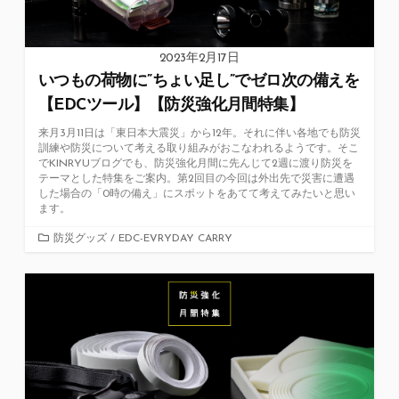
2023年2月17日
いつもの荷物に”ちょい足し”でゼロ次の備えを
【EDCツール】【防災強化月間特集】
来月3月11日は「東日本大震災」から12年。それに伴い各地でも防災
訓練や防災について考える取り組みがおこなわれるようです。そこ
でKINRYUブログでも、防災強化月間に先んじて2週に渡り防災を
テーマとした特集をご案内。第2回目の今回は外出先で災害に遭遇
した場合の「0時の備え」にスポットをあてて考えてみたいと思い
ます。
カ
防災グッズ
/
EDC-EVRYDAY CARRY
テ
ゴ
リ
ー