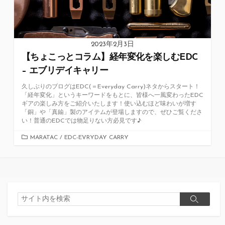
2023年2月3日
【ちょこっとコラム】経年変化を楽しむEDC
– エブリデイキャリー
久しぶりのブログはEDC(＝Everyday Carry)ネタからスタート！
「経年変化」というキーワードをもとに、皆様へ一風変わったEDC
ギアの楽しみ方をご紹介いたします！使い込むほど味わいが増す
「銅」や「真鍮」製のアイテムが登場しますので、ぜひご覧くださ
い！普通のEDCでは物足りない方必見です♪
カ
MARATAC
/
EDC-EVRYDAY CARRY
テ
ゴ
リ
ー
検
検
索
索