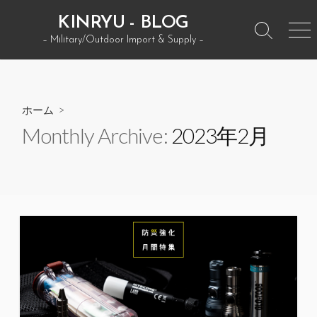
コ
KINRYU - BLOG
ン
検
メ
– Military/Outdoor Import & Supply –
テ
索
ニ
ン
ト
ュ
グ
ー
ツ
ル
へ
ホーム
>
ス
Monthly Archive:
2023年2月
キ
ッ
プ