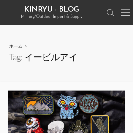
コ
KINRYU - BLOG
ン
検
メ
– Military/Outdoor Import & Supply –
テ
索
ニ
ン
ト
ュ
グ
ー
ツ
ル
へ
ホーム
>
ス
Tag:
イービルアイ
キ
ッ
プ