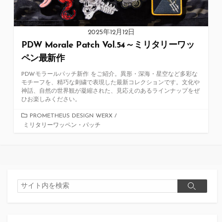
2025年12月12日
PDW Morale Patch Vol.54～ミリタリーワッ
ペン最新作
PDWモラールパッチ新作 をご紹介。異形・深海・星空など多彩な
モチーフを、精巧な刺繍で表現した最新コレクションです。文化や
神話、自然の世界観が凝縮された、見応えのあるラインナップをぜ
ひお楽しみください。
カ
PROMETHEUS DESIGN WERX
/
ミリタリーワッペン・パッチ
テ
ゴ
リ
ー
検
検
索
索