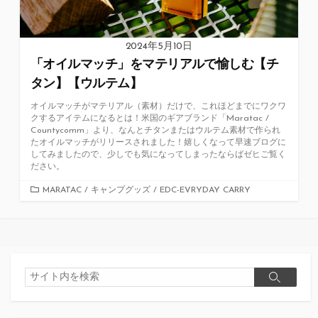
2024年5月10日
「オイルマッチ」をマテリアルで愉しむ【チ
タン】【ウルテム】
オイルマッチがマテリアル（素材）だけで、これほどまでにワクワ
クするアイテムになるとは！米国のギアブランド「Maratac /
Countycomm」より、なんとチタンまたはウルテム素材で作られ
たオイルマッチがリリースされました！嬉しくなって早速ブログに
してみましたので、少しでも気になってしまったならばゼヒご覧く
ださい。
カ
MARATAC
/
キャンプグッズ
/
EDC-EVRYDAY CARRY
テ
ゴ
リ
ー
検
検
索
索