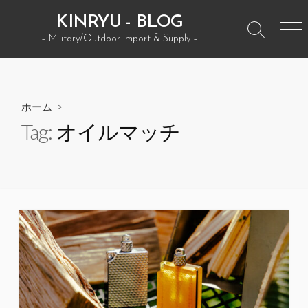
コ
KINRYU - BLOG
ン
検
メ
– Military/Outdoor Import & Supply –
テ
索
ニ
ン
ト
ュ
グ
ー
ツ
ル
へ
ホーム
>
ス
Tag:
オイルマッチ
キ
ッ
プ