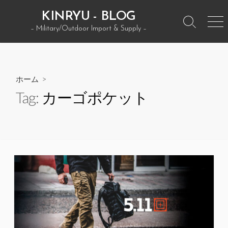
コ
KINRYU - BLOG
ン
検
メ
– Military/Outdoor Import & Supply –
テ
索
ニ
ン
ト
ュ
グ
ー
ツ
ル
へ
ホーム
>
ス
Tag:
カーゴポケット
キ
ッ
プ