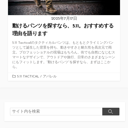
2025年7月17日
動けるパンツを探すなら、5.11。おすすめする
理由を語ります
5.11 Tacticalのタクティカルパンツは、もともとクライミングパン
ツとして誕生した背景を持ち、動きやすさと耐久性を高次元で両
立。プロフェッショナルの現場はもちろん、街でも自然になじむス
マートなデザインで、アウトドアや旅行、日常のさまざまなシーン
にもフィットします。“動けるパンツ”を探すなら、まずはここか
ら。
カ
5.11 TACTICAL
/
アパレル
テ
ゴ
リ
ー
検
検
索
索