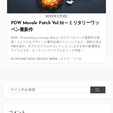
2025年5月2日
PDW Morale Patch Vol.52～ミリタリーワッ
ペン最新作
PDW（Prometheus Design Werx）のモラールパッチ最新作が登
場！ユニークなデザインや蓄光仕様のミニパッチなど、個性が光る
6種を紹介。ギアのカスタムやコレクションにおすすめの数量限定
アイテムです。オンラインストアでもチェック可能！
カ
PROMETHEUS DESIGN WERX
/
ナイフ・ツール
テ
ゴ
リ
ー
検
検
索
索
コメント