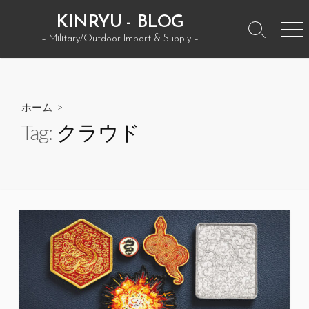
コ
KINRYU - BLOG
ン
検
メ
– Military/Outdoor Import & Supply –
テ
索
ニ
ン
ト
ュ
グ
ー
ツ
ル
へ
ホーム
>
ス
Tag:
クラウド
キ
ッ
プ