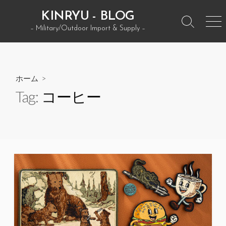
コ
KINRYU - BLOG
ン
検
メ
– Military/Outdoor Import & Supply –
テ
索
ニ
ン
ト
ュ
グ
ー
ツ
ル
へ
ホーム
>
ス
Tag:
コーヒー
キ
ッ
プ