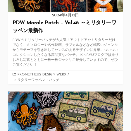
2024年4月12日
PDW Morale Patch – Vol.46 ～ミリタリーワ
ッペン最新作
PDWのミリタリーパッチが大人気！アウトドアやミリタリーだけ
でなく、ミソロジーや名作映画、サブカルなどなど幅広いジャンル
からモチーフを引き出してセンスのあるデザインに昇華。ついつい
コレクションしたくなる高品質なパッチ。 KINRYUブログでは撮り
おろし写真とともに一枚一枚ジックリご紹介していますので、ぜひ
ご覧ください！
カ
PROMETHEUS DESIGN WERX
/
ミリタリーワッペン・パッチ
テ
ゴ
リ
ー