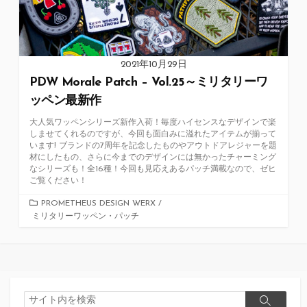
2021年10月29日
PDW Morale Patch – Vol.25～ミリタリーワ
ッペン最新作
大人気ワッペンシリーズ新作入荷！毎度ハイセンスなデザインで楽
しませてくれるのですが、今回も面白みに溢れたアイテムが揃って
います! ブランドの7周年を記念したものやアウトドアレジャーを題
材にしたもの、さらに今までのデザインには無かったチャーミング
なシリーズも！全16種！今回も見応えあるパッチ満載なので、ゼヒ
ご覧ください！
カ
PROMETHEUS DESIGN WERX
/
ミリタリーワッペン・パッチ
テ
ゴ
リ
ー
検
検