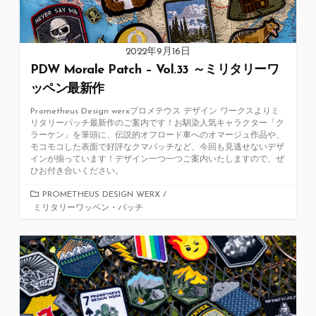
2022年9月16日
PDW Morale Patch – Vol.33 ～ミリタリーワ
ッペン最新作
Prometheus Design werxプロメテウス デザイン ワークスよりミ
リタリーパッチ最新作のご案内です！お馴染人気キャラクター「ク
ラーケン」を筆頭に、伝説的オフロード車へのオマージュ作品や、
モコモコした表面で好評なクマパッチなど、今回も見逃せないデザ
インが揃っています！デザイン一つ一つご案内いたしますので、ぜ
ひお付き合いください。
カ
PROMETHEUS DESIGN WERX
/
ミリタリーワッペン・パッチ
テ
ゴ
リ
ー