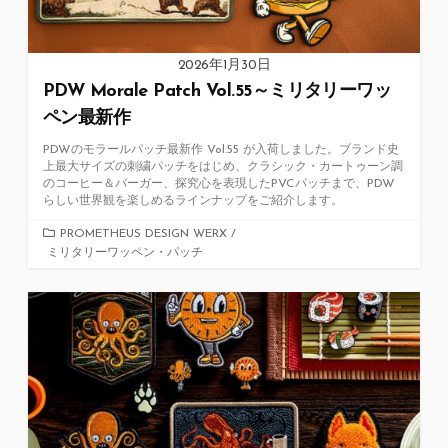
2026年1月30日
PDW Morale Patch Vol.55～ミリタリーワッ
ペン最新作
PDWのモラールパッチ最新作 Vol.55 が入荷しました。ブランド史
上最大サイズの刺繍パッチをはじめ、クラシック・カートゥーン調
のコーヒー＆バーガー、探究心を表現したPVCパッチまで、PDW
らしい世界観を楽しめるラインナップをご紹介します。
カ
PROMETHEUS DESIGN WERX
/
ミリタリーワッペン・パッチ
テ
ゴ
リ
ー