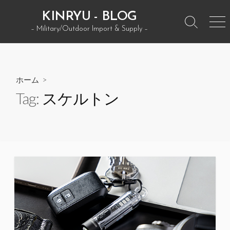
コ
KINRYU - BLOG
ン
検
メ
– Military/Outdoor Import & Supply –
テ
索
ニ
ン
ト
ュ
グ
ー
ツ
ル
へ
ホーム
>
ス
Tag:
スケルトン
キ
ッ
プ