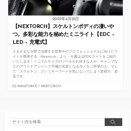
2023年4月21日
【NEXTORCH】スケルトンボディの凄いや
つ。多彩な能力を秘めたミニライト【EDC –
LED – 充電式】
さまざまな分野で活躍する世界中のプロフェッショナルに向けたラ
イトを開発する「Nextorch」より。今週ははEDCライトをご紹介
いたします！ミニマルサイズのツールがお好きな人や、キャンプな
どのアウトドアシーンで予備の光源となるモノをご所望の人、そし
て「スケルトン」というキーワードが気になってしまう皆様方、必
見です。
カ
MAGFORCE
/
NEXTORCH
テ
ゴ
リ
ー
検
検
索
索