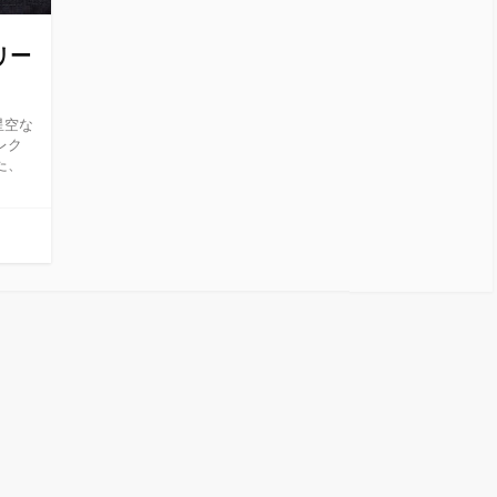
タリー
星空な
レク
た、
。