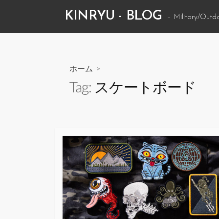
コ
KINRYU - BLOG
– Military/Outd
ン
テ
ン
ツ
ホーム
>
へ
Tag:
スケートボード
ス
キ
ッ
プ