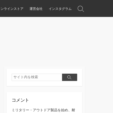
オンラインストア
運営会社
インスタグラム
検
索
ト
グ
ル
検
検
索
索
コメント
ミリタリー・アウトドア製品を始め、耐