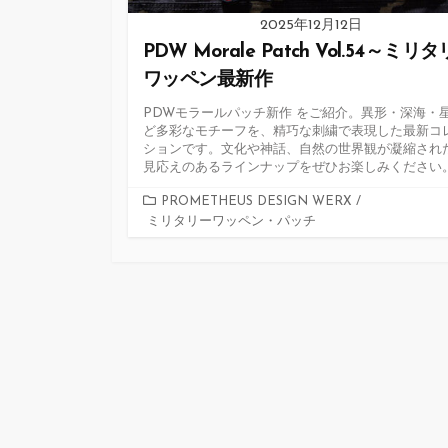
2025年12月12日
PDW Morale Patch Vol.54～ミリ
ワッペン最新作
PDWモラールパッチ新作 をご紹介。異形・深海・
ど多彩なモチーフを、精巧な刺繍で表現した最新コ
ションです。文化や神話、自然の世界観が凝縮され
見応えのあるラインナップをぜひお楽しみください
カ
PROMETHEUS DESIGN WERX
/
ミリタリーワッペン・パッチ
テ
ゴ
リ
ー