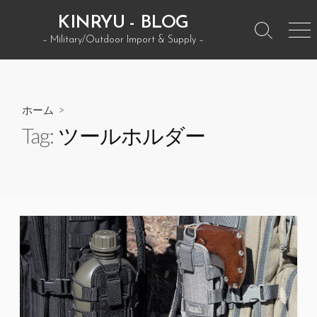
コ
KINRYU - BLOG
ン
検
メ
– Military/Outdoor Import & Supply –
テ
索
ニ
ン
ト
ュ
グ
ー
ツ
ル
へ
ホーム
>
ス
Tag:
ツールホルダー
キ
ッ
プ