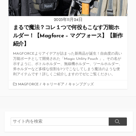
2023年11月24日
まるで魔法？コレ１つで何役もこなす万能ホ
ルダー！【Magforce – マグフォース】【新作
紹介】
MAGFORCEよりアイデアが詰まった新商品が誕生！自由度の高い
万能ポーチとして開発された「Magic Utility Pouch 」。その名が
示すように、ボトルホルダー、無線機ホルダー、ツールホルダー、
斧ホルダーなど多様な役割を1つでこなしてしまう魔法のような便
利アイテムです！詳しくご紹介しますのでゼヒご覧ください。
カ
MAGFORCE
/
キャリーギア
/
キャンプグッズ
テ
ゴ
リ
ー
検
検
索
索