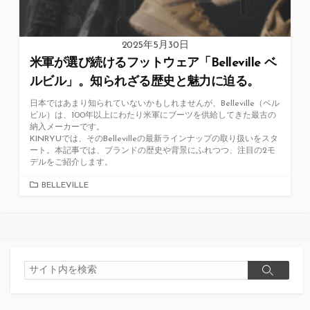
2025年5月30日
米軍が選び続けるフットウェア「Belleville ベ
ルビル」。知られざる歴史と魅力に迫る。
日本ではあまり知られていないかもしれませんが、Belleville（ベル
ビル）は、100年以上にわたり米軍にブーツを供給してきた最古の
納入メーカーです。
KINRYUでは、そのBellevilleの最新ラインナップの取り扱いをスタ
ート。本記事では、ブランドの歴史や背景にふれつつ、注目の2モ
デルをご紹介します。
カ
BELLEVILLE
テ
ゴ
リ
ー
検
検
索
索