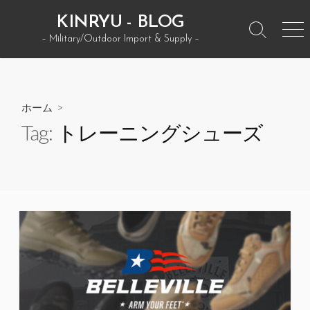
コ
KINRYU - BLOG
ン
検
メ
– Military/Outdoor Import & Supply –
テ
索
ニ
ン
ト
ュ
グ
ー
ツ
ル
へ
ホーム
>
ス
Tag:
トレーニングシューズ
キ
ッ
プ