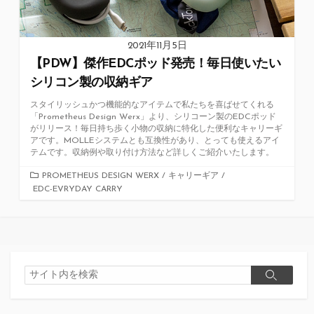
2021年11月5日
【PDW】傑作EDCポッド発売！毎日使いたい
シリコン製の収納ギア
スタイリッシュかつ機能的なアイテムで私たちを喜ばせてくれる
「Prometheus Design Werx」より、シリコーン製のEDCポッド
がリリース！毎日持ち歩く小物の収納に特化した便利なキャリーギ
アです。MOLLEシステムとも互換性があり、とっても使えるアイ
テムです。収納例や取り付け方法など詳しくご紹介いたします。
カ
PROMETHEUS DESIGN WERX
/
キャリーギア
/
EDC-EVRYDAY CARRY
テ
ゴ
リ
ー
検
検
索
索