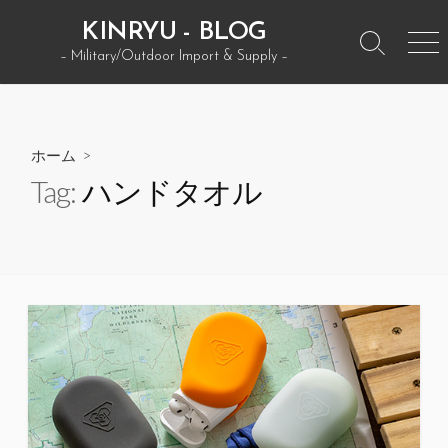
コ
KINRYU - BLOG
ン
検
メ
– Military/Outdoor Import & Supply –
テ
索
ニ
ン
ト
ュ
グ
ー
ツ
ル
へ
ホーム
>
ス
Tag:
ハンドタオル
キ
ッ
プ