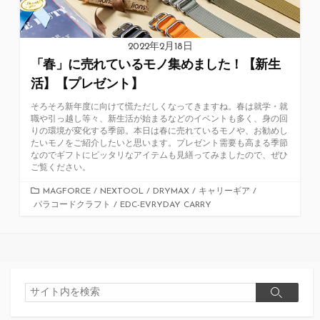
2022年2月18日
「春」に売れているモノ集めました！【新生
活】【プレゼント】
そろそろ新年度に向けて慌ただしくなってきますね。春は就学・就
職や引っ越し等々、新生活が始まるなどのイベントも多く、身の回
りの環境が変化する季節。本日は春に売れているモノや、お勧めし
たいモノをご紹介したいと思います。プレゼント需要も高まる季節
なのでギフトにピッタリなアイテムも見繕ってみましたので、ぜひ
ご覧ください。
カ
MAGFORCE
/
NEXTOOL
/
DRYMAX
/
キャリーギア
/
パラコードクラフト
テ
/
EDC-EVRYDAY CARRY
ゴ
リ
ー
検
検
索
索