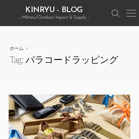
コ
KINRYU - BLOG
ン
検
メ
– Military/Outdoor Import & Supply –
テ
索
ニ
ン
ト
ュ
グ
ー
ツ
ル
へ
ホーム
>
ス
Tag:
パラコードラッピング
キ
ッ
プ