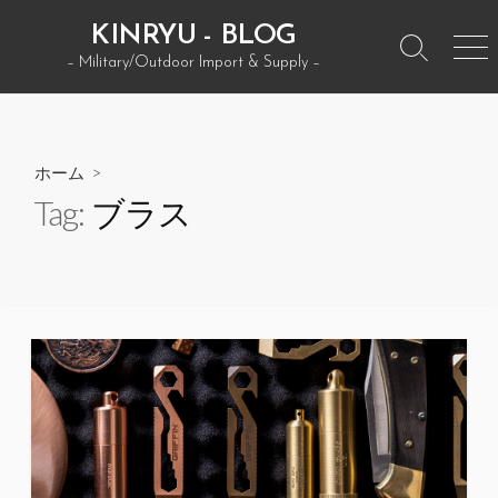
コ
KINRYU - BLOG
ン
検
メ
– Military/Outdoor Import & Supply –
テ
索
ニ
ン
ト
ュ
グ
ー
ツ
ル
へ
ホーム
>
ス
Tag:
ブラス
キ
ッ
プ