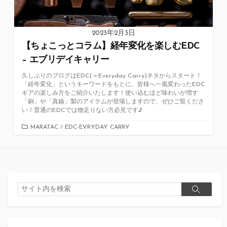
2023年2月3日
【ちょこっとコラム】経年変化を楽しむEDC
– エブリデイキャリー
久しぶりのブログはEDC(＝Everyday Carry)ネタからスタート！
「経年変化」というキーワードをもとに、皆様へ一風変わったEDC
ギアの楽しみ方をご紹介いたします！使い込むほど味わいが増す
「銅」や「真鍮」製のアイテムが登場しますので、ぜひご覧くださ
い！普通のEDCでは物足りない方必見です♪
カ
MARATAC
/
EDC-EVRYDAY CARRY
テ
ゴ
リ
ー
検
検
索
索