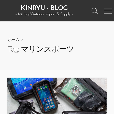
コ
KINRYU - BLOG
ン
検
メ
– Military/Outdoor Import & Supply –
テ
索
ニ
ン
ト
ュ
グ
ー
ツ
ル
へ
ホーム
>
ス
Tag:
マリンスポーツ
キ
ッ
プ