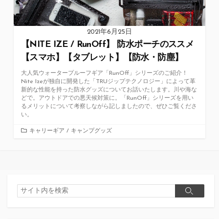
2021年6月25日
【NITE IZE / RunOff】 防水ポーチのススメ
【スマホ】【タブレット】【防水・防塵】
大人気ウォータープルーフギア「RunOff」シリーズのご紹介！
Nite Izeが独自に開発した「TRUジップテクノロジー」によって革
新的な性能を持った防水グッズについてお話いたします。川や海な
どで。アウトドアでの悪天候対策に。「RunOff」シリーズを用い
るメリットについて考察しながら記しましたので、ぜひご覧くださ
い。
カ
キャリーギア
/
キャンプグッズ
テ
ゴ
リ
ー
検
検
索
索