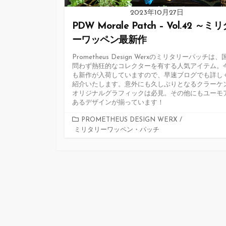
2023年10月27日
PDW Morale Patch – Vol.42 ～ミ
ーワッペン最新作
Prometheus Design Werxのミリタリーパッチは
問わず熱狂的なコレクターを有する人気アイテム。
も新作が入荷していますので、早速ブログでも詳し
紹介いたします。意外にも久しぶりとなるクラーケ
オリジナルグラフィックは必見。その他にもユーモ
あるデザインが揃っています！
カ
PROMETHEUS DESIGN WERX
/
ミリタリーワッペン・パッチ
テ
ゴ
リ
ー