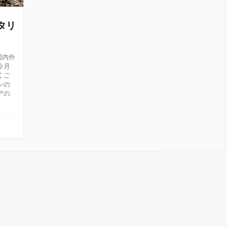
リタリ
、国内外
今月
くご
ンの
アの