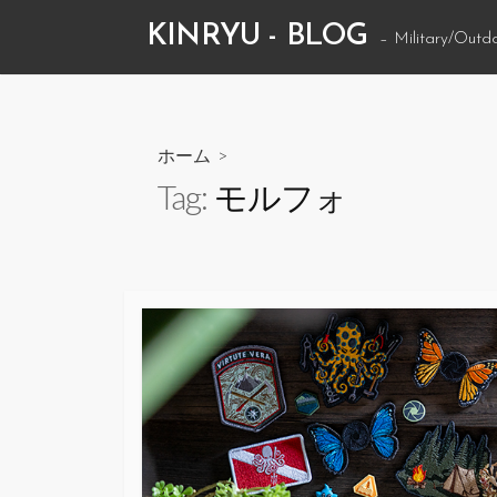
コ
KINRYU - BLOG
– Military/Outd
ン
テ
ン
ツ
ホーム
>
へ
Tag:
モルフォ
ス
キ
ッ
プ