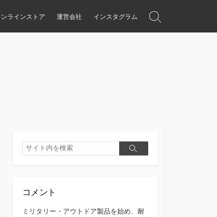
オンラインストア
運営会社
インスタグラム
検
索
ト
グ
ル
検
検
索
索
コメント
ミリタリー・アウトドア製品を始め、耐