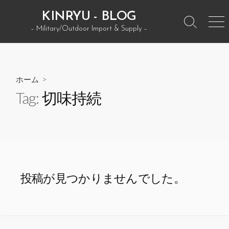
コ
KINRYU - BLOG
ン
検
メ
– Military/Outdoor Import & Supply –
テ
索
ニ
ン
ト
ュ
グ
ー
ツ
ル
へ
ホーム
>
ス
Tag:
切味持続
キ
ッ
プ
投稿が見つかりませんでした。