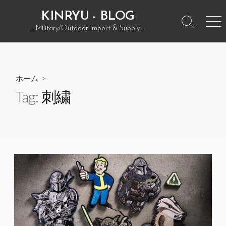
コ
KINRYU - BLOG
ン
検
メ
– Military/Outdoor Import & Supply –
テ
索
ニ
ン
ト
ュ
グ
ー
ツ
ル
へ
ホーム
>
ス
Tag:
刺繍
キ
ッ
プ