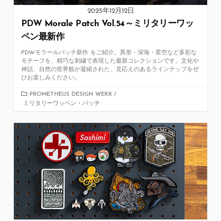
2025年12月12日
PDW Morale Patch Vol.54～ミリタリーワッ
ペン最新作
PDWモラールパッチ新作 をご紹介。異形・深海・星空など多彩な
モチーフを、精巧な刺繍で表現した最新コレクションです。文化や
神話、自然の世界観が凝縮された、見応えのあるラインナップをぜ
ひお楽しみください。
カ
PROMETHEUS DESIGN WERX
/
ミリタリーワッペン・パッチ
テ
ゴ
リ
ー