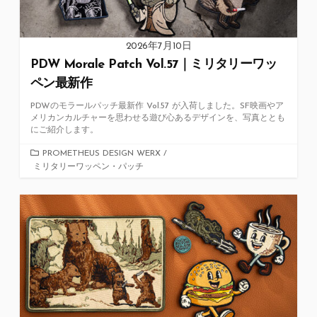
2026年7月10日
PDW Morale Patch Vol.57｜ミリタリーワッ
ペン最新作
PDWのモラールパッチ最新作 Vol.57 が入荷しました。SF映画やア
メリカンカルチャーを思わせる遊び心あるデザインを、写真ととも
にご紹介します。
カ
PROMETHEUS DESIGN WERX
/
ミリタリーワッペン・パッチ
テ
ゴ
リ
ー