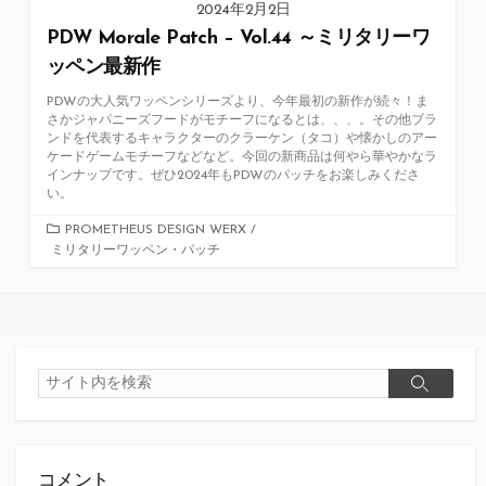
2024年2月2日
PDW Morale Patch – Vol.44 ～ミリタリーワ
ッペン最新作
PDWの大人気ワッペンシリーズより、今年最初の新作が続々！ま
さかジャパニーズフードがモチーフになるとは、、、。その他ブラ
ンドを代表するキャラクターのクラーケン（タコ）や懐かしのアー
ケードゲームモチーフなどなど。今回の新商品は何やら華やかなラ
インナップです。ぜひ2024年もPDWのパッチをお楽しみくださ
い。
カ
PROMETHEUS DESIGN WERX
/
ミリタリーワッペン・パッチ
テ
ゴ
リ
ー
検
検
索
索
コメント