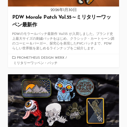
2026年1月30日
PDW Morale Patch Vol.55～ミリタリーワッ
ペン最新作
PDWのモラールパッチ最新作 Vol.55 が入荷しました。ブランド史
上最大サイズの刺繍パッチをはじめ、クラシック・カートゥーン調
のコーヒー＆バーガー、探究心を表現したPVCパッチまで、PDW
らしい世界観を楽しめるラインナップをご紹介します。
カ
PROMETHEUS DESIGN WERX
/
ミリタリーワッペン・パッチ
テ
ゴ
リ
ー