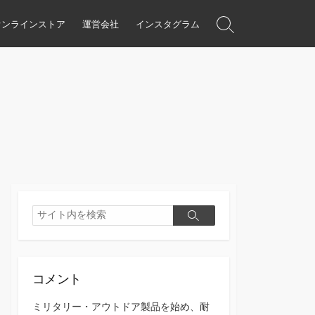
オンラインストア
運営会社
インスタグラム
検
索
ト
グ
ル
検
検
索
索
コメント
ミリタリー・アウトドア製品を始め、耐