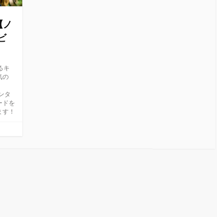
【ノ
ビ
るキ
気の
ンタ
ードを
ます！