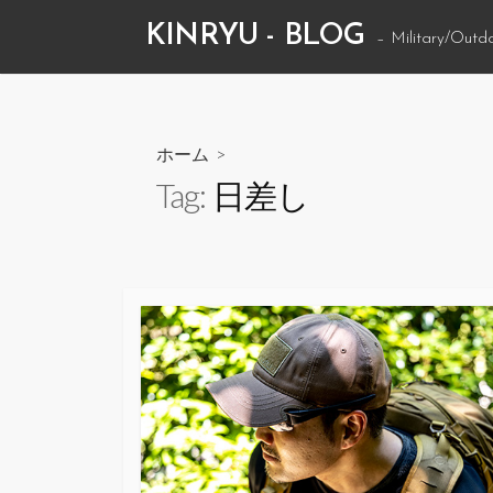
コ
KINRYU - BLOG
– Military/Outd
ン
テ
ン
ツ
ホーム
>
へ
Tag:
日差し
ス
キ
ッ
プ