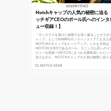
2022年7月8日
Notchキャップの人気の秘密に迫る
ッチギアCEOのポール氏へのインタ
ュー収録！】
「サングラスを掛けた状態でも深く被ることができ
ャップ」としてKINRYUオンラインストアでも大人
NOTCHのキャップをピックアップ。しかも今回は
NOTCHのCEOであるポール・カニンガム氏へのイ
ビューを収録！NOTCHにまつわる興味深いエピソ
交えながら、NOTCHキャップの人気の秘密に迫り
カ
NOTCH GEAR
テ
ゴ
リ
ー