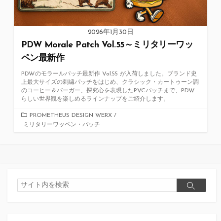
2026年1月30日
PDW Morale Patch Vol.55～ミリタリーワッ
ペン最新作
PDWのモラールパッチ最新作 Vol.55 が入荷しました。ブランド史
上最大サイズの刺繍パッチをはじめ、クラシック・カートゥーン調
のコーヒー＆バーガー、探究心を表現したPVCパッチまで、PDW
らしい世界観を楽しめるラインナップをご紹介します。
カ
PROMETHEUS DESIGN WERX
/
ミリタリーワッペン・パッチ
テ
ゴ
リ
ー
検
検
索
索