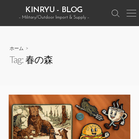
コ
KINRYU - BLOG
ン
検
メ
– Military/Outdoor Import & Supply –
テ
索
ニ
ン
ト
ュ
グ
ー
ツ
ル
へ
ホーム
>
ス
Tag:
春の森
キ
ッ
プ