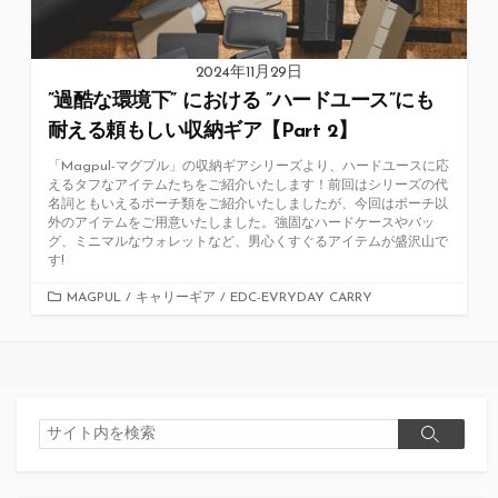
2024年11月29日
”過酷な環境下” における ”ハードユース”にも
耐える頼もしい収納ギア【Part 2】
「Magpul-マグプル」の収納ギアシリーズより、ハードユースに応
えるタフなアイテムたちをご紹介いたします！前回はシリーズの代
名詞ともいえるポーチ類をご紹介いたしましたが、今回はポーチ以
外のアイテムをご用意いたしました。強固なハードケースやバッ
グ、ミニマルなウォレットなど、男心くすぐるアイテムが盛沢山で
す!
カ
MAGPUL
/
キャリーギア
/
EDC-EVRYDAY CARRY
テ
ゴ
リ
ー
検
検
索
索