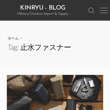
コ
KINRYU - BLOG
ン
検
メ
– Military/Outdoor Import & Supply –
テ
索
ニ
ン
ト
ュ
グ
ー
ツ
ル
へ
ホーム
>
ス
Tag:
止水ファスナー
キ
ッ
プ