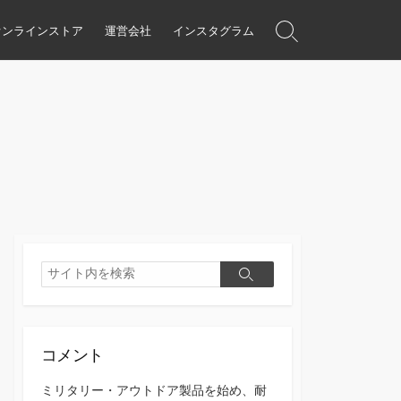
オンラインストア
運営会社
インスタグラム
検
索
ト
グ
ル
検
検
索
索
コメント
ミリタリー・アウトドア製品を始め、耐