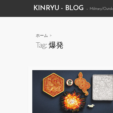
コ
KINRYU - BLOG
– Military/Outd
ン
テ
ン
ツ
ホーム
>
へ
Tag:
爆発
ス
キ
ッ
プ