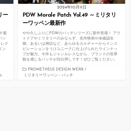
2024年10月11日
タリー
PDW Morale Patch Vol.49 ～ミリタリ
ーワッペン最新作
ッチ最
やや久しぶりにPDWのパッチシリーズに新作登場！ アウ
パッ
トドアやミリタリーのみならず、名作映画や未確認生
コレク
物、あるいは神話など、あらゆるカルチャーからインス
イン
ピレーションをうけユニークに仕上げられたラインナッ
プが魅力。今作もジャンルレスながら、ブランドの世界
観を感じるパッチが目白押しです！ぜひご覧ください。
カ
PROMETHEUS DESIGN WERX
/
ル
ミリタリーワッペン・パッチ
テ
ゴ
リ
ー