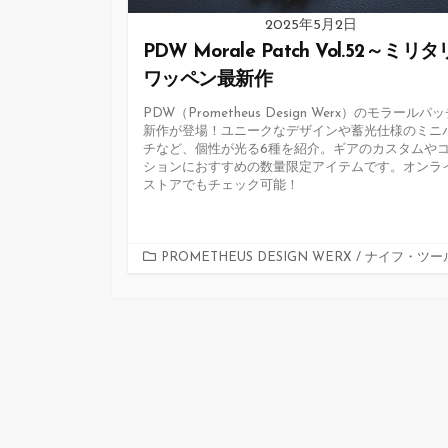
2025年5月2日
PDW Morale Patch Vol.52～ミリ
ワッペン最新作
PDW（Prometheus Design Werx）のモラールパ
新作が登場！ユニークなデザインや蓄光仕様のミニ
チなど、個性が光る6種を紹介。ギアのカスタムや
ションにおすすめの数量限定アイテムです。オンラ
ストアでもチェック可能！
カ
PROMETHEUS DESIGN WERX
/
ナイフ・ツー
テ
ゴ
リ
ー