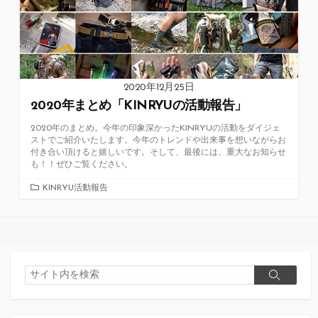
2020年12月25日
2020年まとめ「KINRYUの活動報告」
2020年のまとめ。今年の印象深かったKINRYUの活動をダイジェ
ストでご紹介いたします。今年のトレンドや出来事を想いながらお
付き合い頂けると嬉しいです。そして、最後には、重大なお知らせ
も！！ぜひご覧ください。
カ
KINRYU活動報告
テ
ゴ
リ
ー
検
検
索
索