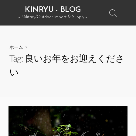
コ
KINRYU - BLOG
ン
検
メ
– Military/Outdoor Import & Supply –
テ
索
ニ
ン
ト
ュ
グ
ー
ツ
ル
へ
ホーム
>
ス
Tag:
良いお年をお迎えくださ
キ
ッ
い
プ