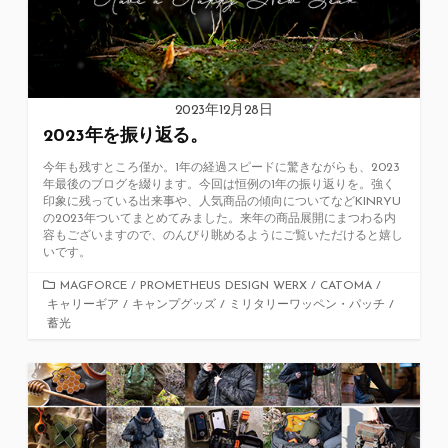
2023年12月28日
2023年を振り返る。
今年も残すところ僅か。1年の経過スピードに驚きながらも、2023
年最後のブログを綴ります。今回は恒例の1年の振り返りを。強く
印象に残っている出来事や、人気商品の傾向についてなどKINRYU
の2023年ついてまとめてみました。来年の商品展開にまつわる内
容もございますので、のんびり眺めるようにご覧いただけると嬉し
いです。
カ
MAGFORCE
/
PROMETHEUS DESIGN WERX
/
CATOMA
/
キャリーギア
テ
/
キャンプグッズ
/
ミリタリーワッペン・パッチ
/
蓄光
ゴ
リ
ー