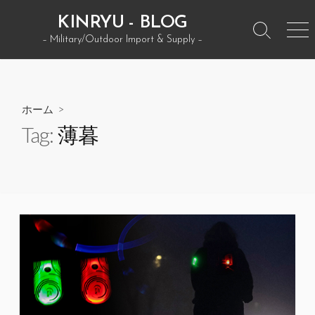
コ
KINRYU - BLOG
ン
検
メ
– Military/Outdoor Import & Supply –
テ
索
ニ
ン
ト
ュ
グ
ー
ツ
ル
へ
ホーム
>
ス
Tag:
薄暮
キ
ッ
プ