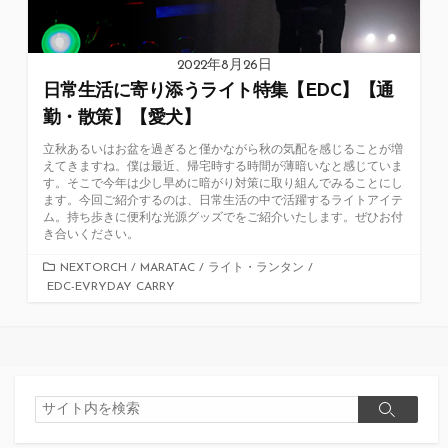
2022年8月26日
日常生活に寄り添うライト特集【EDC】【通
勤・散策】【愛犬】
立秋あるいはお盆を過ぎると僅かながら秋の気配を感じることが増
えてきますね。僕は最近、帰宅時する時間が薄暗いなと感じていま
す。そこで今年は少し早めに暗がり対策に取り組んでみることにし
ます。今回ご紹介するのは、日常生活の中で活躍するライトアイテ
ム。持ち歩きに便利な光源グッズでをご紹介いたします。ぜひお付
き合いください。
カ
NEXTORCH
/
MARATAC
/
ライト・ランタン
/
EDC-EVRYDAY CARRY
テ
ゴ
リ
ー
検
検
索
索