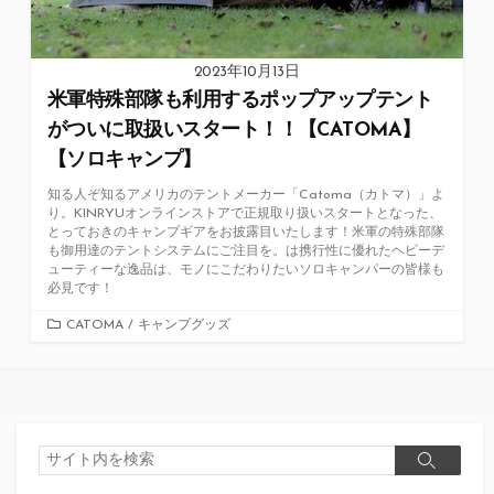
2023年10月13日
米軍特殊部隊も利用するポップアップテント
がついに取扱いスタート！！【CATOMA】
【ソロキャンプ】
知る人ぞ知るアメリカのテントメーカー「Catoma（カトマ）」よ
り。KINRYUオンラインストアで正規取り扱いスタートとなった、
とっておきのキャンプギアをお披露目いたします！米軍の特殊部隊
も御用達のテントシステムにご注目を。は携行性に優れたヘビーデ
ューティーな逸品は、モノにこだわりたいソロキャンパーの皆様も
必見です！
カ
CATOMA
/
キャンプグッズ
テ
ゴ
リ
ー
検
検
索
索