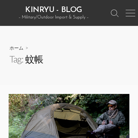
コ
KINRYU - BLOG
ン
検
メ
– Military/Outdoor Import & Supply –
テ
索
ニ
ン
ト
ュ
グ
ー
ツ
ル
へ
ホーム
>
ス
Tag:
蚊帳
キ
ッ
プ