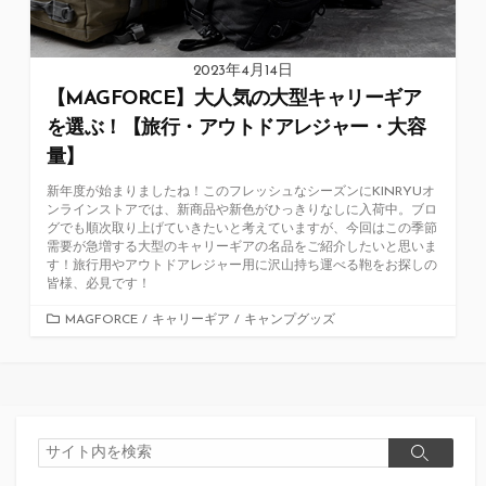
2023年4月14日
【MAGFORCE】大人気の大型キャリーギア
を選ぶ！【旅行・アウトドアレジャー・大容
量】
新年度が始まりましたね！このフレッシュなシーズンにKINRYUオ
ンラインストアでは、新商品や新色がひっきりなしに入荷中。ブロ
グでも順次取り上げていきたいと考えていますが、今回はこの季節
需要が急増する大型のキャリーギアの名品をご紹介したいと思いま
す！旅行用やアウトドアレジャー用に沢山持ち運べる鞄をお探しの
皆様、必見です！
カ
MAGFORCE
/
キャリーギア
/
キャンプグッズ
テ
ゴ
リ
ー
検
検
索
索