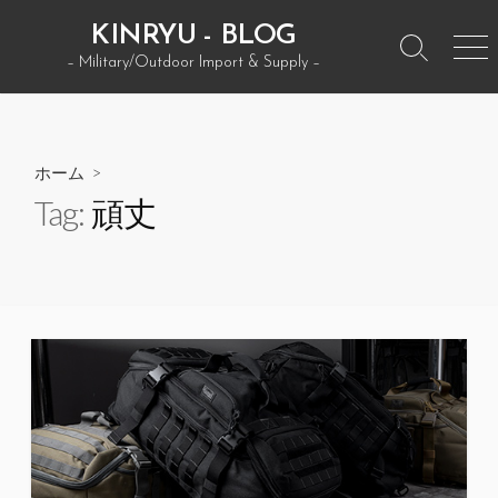
コ
KINRYU - BLOG
ン
検
メ
– Military/Outdoor Import & Supply –
テ
索
ニ
ン
ト
ュ
グ
ー
ツ
ル
へ
ホーム
>
ス
Tag:
頑丈
キ
ッ
プ