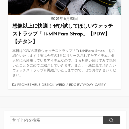
2023年6月23日
想像以上に快適！ぜひ試してほしいウォッチ
ストラップ「Ti-MNPara Strap」【PDW】
【チタン】
本日はPDWの新作ウォッチストラップ「Ti-MNPara Strap」をご
紹介いたします！実は今年の3月にリリースされてたアイテム。個
人的にも愛用しているアイテムなので、３ヵ月使い続けてみて気付
いたことを含めてご紹介していきます。また、一緒に見て頂きたい
ウォッチストラップも再紹介いたしますので、ぜひお付き合いくだ
さい。
カ
PROMETHEUS DESIGN WERX
/
EDC-EVRYDAY CARRY
テ
ゴ
リ
ー
検
検
索
索