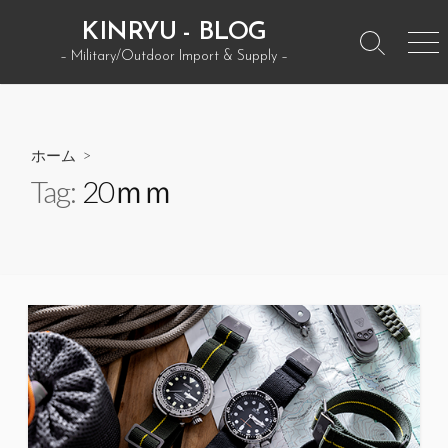
コ
KINRYU - BLOG
ン
検
メ
– Military/Outdoor Import & Supply –
テ
索
ニ
ン
ト
ュ
グ
ー
ツ
ル
へ
ホーム
>
ス
Tag:
20ｍｍ
キ
ッ
プ