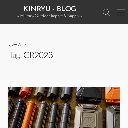
コ
KINRYU - BLOG
ン
検
メ
– Military/Outdoor Import & Supply –
テ
索
ニ
ン
ト
ュ
グ
ー
ツ
ル
へ
ホーム
>
ス
Tag:
CR2023
キ
ッ
プ