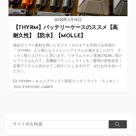
2022年3月18日
【THYRM】バッテリーケースのススメ【高
耐久性】【防水】【MOLLE】
強化ポリマー素材を用いたタクティカルギアを手掛ける米国の
「THYRM」より新たなストレージアイテムが届きましたので、さ
っそく取り上げたいと思います。リチウムイオン電池の収納に長け
たアイテムなので、高機能フラッシュライトをご愛用の皆様必見！
定番アイテムも合わせてご紹介いたしますので、ぜひお付き合いく
ださい。
カ
THYRM
/
キャンプグッズ
/
防災グッズ
/
ライト・ランタン
/
EDC-EVRYDAY CARRY
テ
ゴ
リ
ー
検
検
索
索