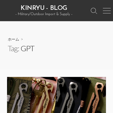
コ
KINRYU - BLOG
ン
検
メ
– Military/Outdoor Import & Supply –
テ
索
ニ
ン
ト
ュ
グ
ー
ツ
ル
へ
ホーム
>
ス
Tag:
GPT
キ
ッ
プ