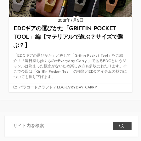
2021年7月2日
EDCギアの選びかた「GRIFFIN POCKET
TOOL」編【マテリアルで遊ぶ？サイズで選
ぶ？】
「EDCギアの選びかた」と称して「Griffin Pocket Tool」をご紹
介！「毎日持ち歩くもの=Everyday Carry 」であるEDCというジ
ャンルは決まった概念がないため楽しみ方も多岐にわたります。そ
こで今回は「Griffin Pocket Tool」の種類とEDCアイテムの魅力に
ついても掘り下げます。
カ
パラコードクラフト
/
EDC-EVRYDAY CARRY
テ
ゴ
リ
ー
検
検
索
索