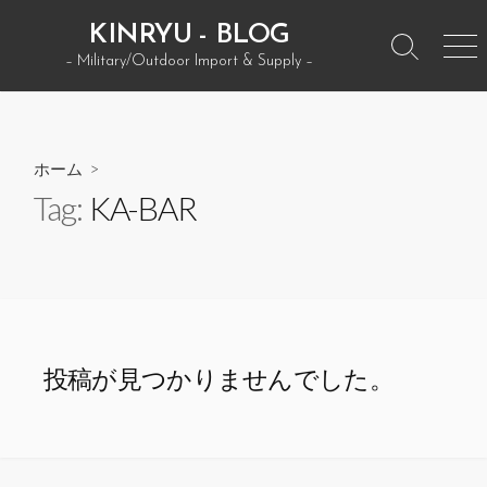
コ
KINRYU - BLOG
ン
検
メ
– Military/Outdoor Import & Supply –
テ
索
ニ
ン
ト
ュ
グ
ー
ツ
ル
へ
ホーム
>
ス
Tag:
KA-BAR
キ
ッ
プ
投稿が見つかりませんでした。