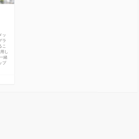
プ
メッ
グラ
るこ
採用し
一緒
ップ