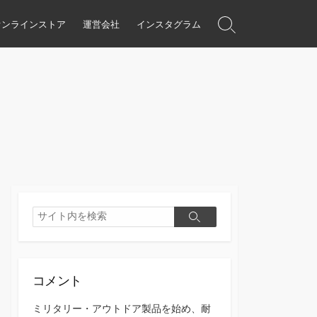
オンラインストア
運営会社
インスタグラム
検
索
ト
グ
ル
検
検
索
索
コメント
ミリタリー・アウトドア製品を始め、耐