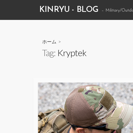
コ
KINRYU - BLOG
– Military/Outd
ン
テ
ン
ツ
ホーム
>
へ
Tag:
Kryptek
ス
キ
ッ
プ