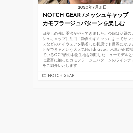
2020年7月31日
NOTCH GEAR /メッシュキャッ
カモフラージュパターンを楽しむ
日差しの強い季節がやってきました。今回は話題の
シュキャップに注目！独自のギミックによってサン
スなどのアイウェアを装着した状態でも目深にかぶ
とができるという大人気Notch Gear。米軍が正式
ているOCP柄の本物生地を利用したニューモデルと
に豊富に揃ったカモフラージュパターンのラインナ
をご紹介いたします！
カ
NOTCH GEAR
テ
ゴ
リ
ー