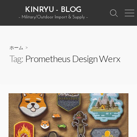
コ
KINRYU - BLOG
ン
検
メ
– Military/Outdoor Import & Supply –
テ
索
ニ
ン
ト
ュ
グ
ー
ツ
ル
へ
ホーム
>
ス
Tag:
Prometheus Design Werx
キ
ッ
プ