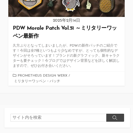
2025年2月14日
PDW Morale Patch Vol.51 ～ミリタリーワッ
ペン最新作
久方ぶりとなってしまいましたが、PDWの新作パッチのご紹介で
す！今回は全7種といつもより少なめですが、とっても個性的なデ
ザインがそろっています！ブランドの新グラフィック、新キャラク
ターも要チェック！今ブログではデザイン背景などを詳しく解説し
ますので、ぜひお付き合いください。
カ
PROMETHEUS DESIGN WERX
/
ミリタリーワッペン・パッチ
テ
ゴ
リ
ー
検
検
索
索