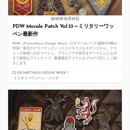
2025年10月10日
PDW Morale Patch Vol.53～ミリタリーワッ
ペン最新作
PDW（Prometheus Design Werx）のモラールパッチ最新作11種が
登場！柴犬やクラーケンといったユーモラスなモチーフから、クラ
シック映画へのオマージュ、アウトドアや星空をテーマにしたもの
まで多彩なラインナップ。数量限定アイテムをブログで詳しくご紹
介します。
カ
PROMETHEUS DESIGN WERX
/
ミリタリーワッペン・パッチ
テ
ゴ
リ
ー