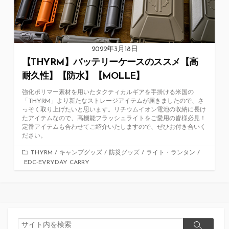
2022年3月18日
【THYRM】バッテリーケースのススメ【高
耐久性】【防水】【MOLLE】
強化ポリマー素材を用いたタクティカルギアを手掛ける米国の
「THYRM」より新たなストレージアイテムが届きましたので、さ
っそく取り上げたいと思います。リチウムイオン電池の収納に長け
たアイテムなので、高機能フラッシュライトをご愛用の皆様必見！
定番アイテムも合わせてご紹介いたしますので、ぜひお付き合いく
ださい。
カ
THYRM
/
キャンプグッズ
/
防災グッズ
/
ライト・ランタン
/
EDC-EVRYDAY CARRY
テ
ゴ
リ
ー
検