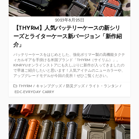
2023年8月25日
【THYRM】人気バッテリーケースの新シリ
ーズとライターケース新バージョン「新作紹
介」
バッテリーケースをはじめとした、強化ポリマー製の高機能タクテ
ィカルギアを手掛ける米国ブランド「THYRM（サイリム）」。
KINRYUオンラインストアにも久しぶりに新作が入ってきましたの
で早速ご紹介したいと思います！人気アイテムのニューカラーや、
アップグレードモデルが今回の見所！ぜひご覧ください。
カ
THYRM
/
キャンプグッズ
/
防災グッズ
/
ライト・ランタン
/
EDC-EVRYDAY CARRY
テ
ゴ
リ
ー