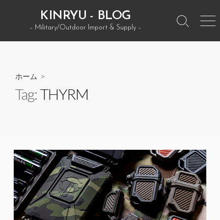
コ
KINRYU - BLOG
ン
検
メ
– Military/Outdoor Import & Supply –
テ
索
ニ
ン
ト
ュ
グ
ー
ツ
ル
へ
ホーム
>
ス
Tag:
THYRM
キ
ッ
プ