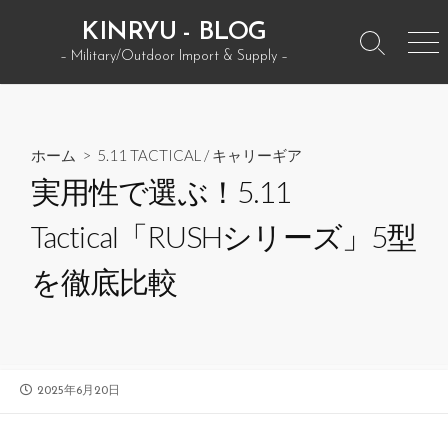
コ
KINRYU - BLOG
ン
検
メ
– Military/Outdoor Import & Supply –
テ
索
ニ
ン
ト
ュ
グ
ー
ツ
ル
へ
ホーム
>
5.11 TACTICAL
/
キャリーギア
ス
実用性で選ぶ！5.11
キ
ッ
Tactical「RUSHシリーズ」5型
プ
を徹底比較
公
2025年6月20日
開
日