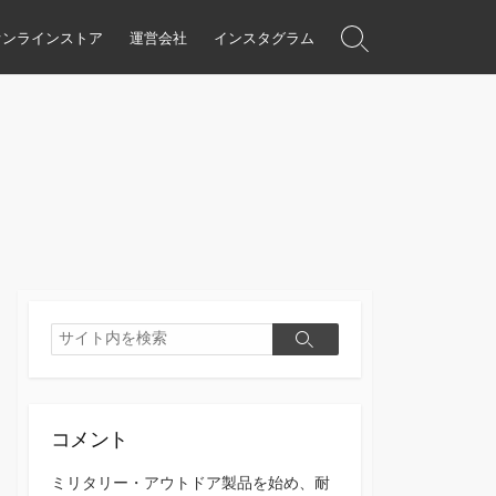
オンラインストア
運営会社
インスタグラム
検
索
ト
グ
ル
検
検
索
索
コメント
ミリタリー・アウトドア製品を始め、耐