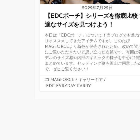
2022年7月22日
【EDCポーチ】シリーズを徹底比較 
適なサイズを見つけよう！
本日は「EDCポーチ」について！当ブログでも兼ね
りオススメしてきたアイテムですが、このたび
MAGFORCEより新色が発売されたため、改めて皆
にご覧いただきたいと思い立った次第です。今回は
デルのサイズ感や内部のギミックの様子を中心に特
まとめています。セッティング例も沢山ご用意した
で、ゼヒご覧ください！
カ
MAGFORCE
/
キャリーギア
/
EDC-EVRYDAY CARRY
テ
ゴ
リ
ー