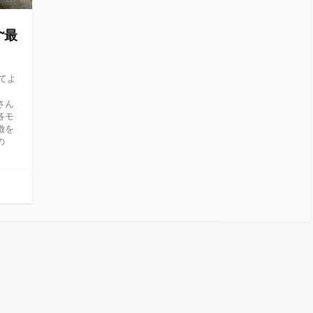
~最
てよ
さん
各モ
徴を
の