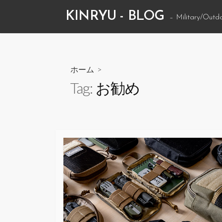
コ
KINRYU - BLOG
– Military/Outd
ン
テ
ン
ツ
ホーム
>
へ
Tag:
お勧め
ス
キ
ッ
プ