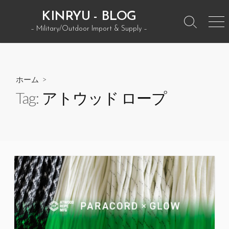
コ
KINRYU - BLOG
ン
検
メ
– Military/Outdoor Import & Supply –
テ
索
ニ
ン
ト
ュ
グ
ー
ツ
ル
へ
ホーム
>
ス
Tag:
アトウッド ロープ
キ
ッ
プ