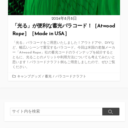
2024年8月8日
「光る」が便利な蓄光パラコード！［Atwood
Rope］［Made in USA］
「光る」パラコードをご用意いたしました！アウトドアや、DIYな
ど、幅広いシーンで重宝するパラコード。今回は米国の老舗メーカ
ー「Atwood Rope」社の蓄光コードのラインナップを紹介すると
ともに、光ることのメリットや利用方法についても考えてみたいと
思います！パラコードクラフト例もご用意しましたので、ぜひご覧
ください。
カ
キャンプグッズ
/
蓄光
/
パラコードクラフト
テ
ゴ
リ
ー
検
検
索
索