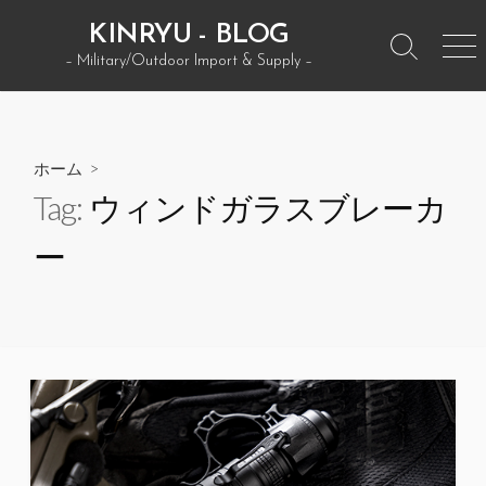
コ
KINRYU - BLOG
ン
検
メ
– Military/Outdoor Import & Supply –
テ
索
ニ
ン
ト
ュ
グ
ー
ツ
ル
へ
ホーム
>
ス
Tag:
ウィンドガラスブレーカ
キ
ッ
ー
プ