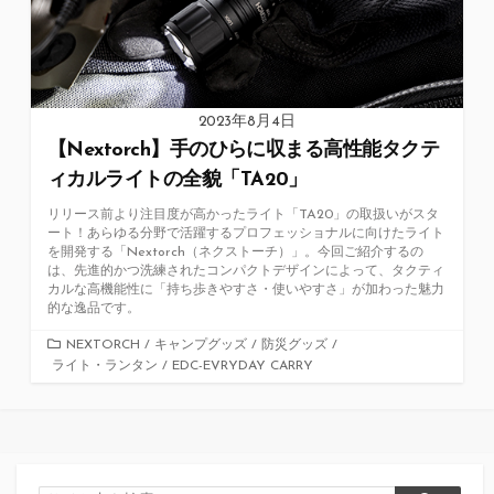
2023年8月4日
【Nextorch】手のひらに収まる高性能タクテ
ィカルライトの全貌「TA20」
リリース前より注目度が高かったライト「TA20」の取扱いがスタ
ート！あらゆる分野で活躍するプロフェッショナルに向けたライト
を開発する「Nextorch（ネクストーチ）」。今回ご紹介するの
は、先進的かつ洗練されたコンパクトデザインによって、タクティ
カルな高機能性に「持ち歩きやすさ・使いやすさ」が加わった魅力
的な逸品です。
カ
NEXTORCH
/
キャンプグッズ
/
防災グッズ
/
ライト・ランタン
テ
/
EDC-EVRYDAY CARRY
ゴ
リ
ー