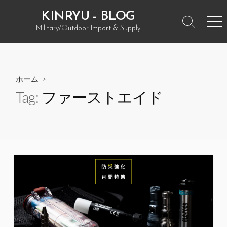
コ
KINRYU - BLOG
ン
検
メ
– Military/Outdoor Import & Supply –
テ
索
ニ
ン
ト
ュ
グ
ー
ツ
ル
へ
ホーム
>
ス
Tag:
ファーストエイド
キ
ッ
プ