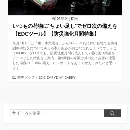
2023年2月17日
いつもの荷物に”ちょい足し”でゼロ次の備えを
【EDCツール】【防災強化月間特集】
来月3月11日は「東日本大震災」から12年。それに伴い各地でも防災
訓練や防災について考える取り組みがおこなわれるようです。そこ
でKINRYUブログでも、防災強化月間に先んじて2週に渡り防災を
テーマとした特集をご案内。第2回目の今回は外出先で災害に遭遇
した場合の「0時の備え」にスポットをあてて考えてみたいと思い
ます。
カ
防災グッズ
/
EDC-EVRYDAY CARRY
テ
ゴ
リ
ー
検
検
索
索