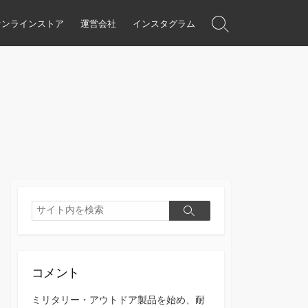
オンラインストア
運営会社
インスタグラム
検
索
ト
グ
ル
検
検
索
索
コメント
ミリタリー・アウトドア製品を始め、耐