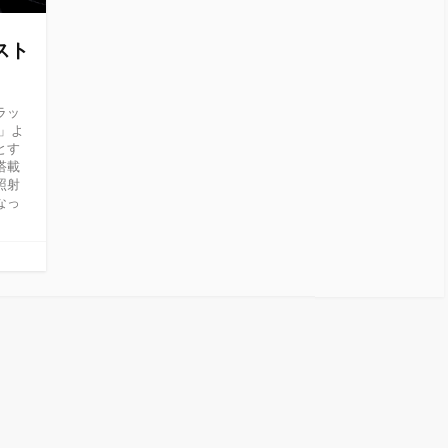
スト
ラッ
）」よ
とす
搭載
照射
なっ