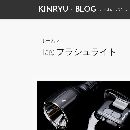
コ
KINRYU - BLOG
– Military/Outd
ン
テ
ン
ツ
ホーム
>
へ
Tag:
フラシュライト
ス
キ
ッ
プ