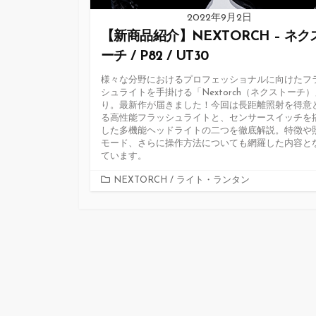
2022年9月2日
【新商品紹介】NEXTORCH – ネク
ーチ / P82 / UT30
様々な分野におけるプロフェッショナルに向けたフ
シュライトを手掛ける「Nextorch（ネクストーチ
り。最新作が届きました！今回は長距離照射を得意
る高性能フラッシュライトと、センサースイッチを
した多機能ヘッドライトの二つを徹底解説。特徴や
モード、さらに操作方法についても網羅した内容と
ています。
カ
NEXTORCH
/
ライト・ランタン
テ
ゴ
リ
ー