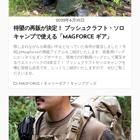
2022年6月10日
待望の再販が決定！ ブッシュクラフト・ソロ
キャンプで使える「MAGFORCE ギア」
惜しまれながらも取扱い中止となっていた名作が復活しました！今
回はMagforceの再販アイテムをご紹介いたします。収集用バッグ
にピッタリなダンプポーチと、現地での行動用バッグとして重宝す
るウエストパックの2本立て！ ブッシュクラフトやソロキャンプを
嗜む皆様も必見です。じっくりご紹介いたしますので、ぜひご覧く
ださいませ。
カ
MAGFORCE
/
キャリーギア
/
キャンプグッズ
テ
ゴ
リ
ー