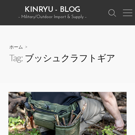
コ
KINRYU - BLOG
ン
検
メ
– Military/Outdoor Import & Supply –
テ
索
ニ
ン
ト
ュ
グ
ー
ツ
ル
へ
ホーム
>
ス
Tag:
ブッシュクラフトギア
キ
ッ
プ