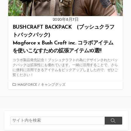
2020年8月7日
BUSHCRAFT BACKPACK (ブッシュクラフ
トバックパック)
Magforce x Bush Craft inc. コラボアイテム
を使いこなすための拡張アイテム10選!!
コラボ製品発売記念！ブッシュクラフトの為にデザインされたバッ
クパックは拡張性にも優れています。一緒に活用することで、さら
に便利に活用できるアイテムをピックアップしましたので、ぜひご
覧ください！
カ
MAGFORCE
/
キャンプグッズ
テ
ゴ
リ
ー
検
検
索
索