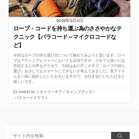
2022年2月4日
ロープ・コードを持ち運ぶ為のささやかなテ
クニック【パラコード～マイクロコードな
ど】
今回はロープの持ち運び方について触れてみようと思います。ロー
プはアウトドアレジャーにおいても必須ですが、それでも扱いには
苦戦するとの声もチラホラ。今回はあの手この手で「ロープの持ち
運び」を少しでもスマートにできないか考えてみました。新アイテ
ムも一緒に紹介したいとおもいますので、お付き合いいただけると
嬉しいです。
カ
MARATAC
/
キャリーギア
/
キャンプグッズ
/
パラコードクラフト
テ
ゴ
リ
ー
検
検