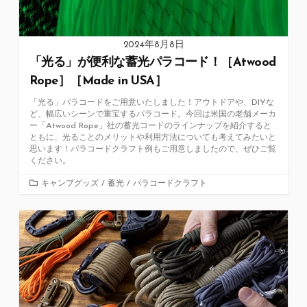
2024年8月8日
「光る」が便利な蓄光パラコード！［Atwood
Rope］［Made in USA］
「光る」パラコードをご用意いたしました！アウトドアや、DIYな
ど、幅広いシーンで重宝するパラコード。今回は米国の老舗メーカ
ー「Atwood Rope」社の蓄光コードのラインナップを紹介すると
ともに、光ることのメリットや利用方法についても考えてみたいと
思います！パラコードクラフト例もご用意しましたので、ぜひご覧
ください。
カ
キャンプグッズ
/
蓄光
/
パラコードクラフト
テ
ゴ
リ
ー