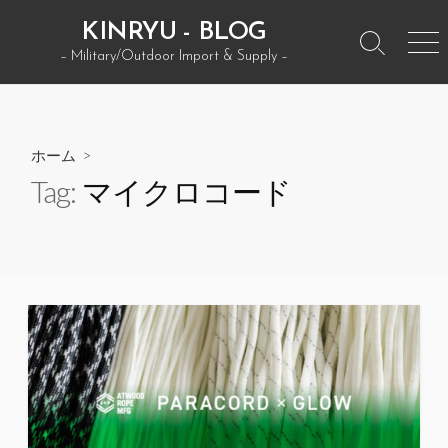
コ
KINRYU - BLOG
ン
検
メ
– Military/Outdoor Import & Supply –
テ
索
ニ
ン
ト
ュ
グ
ー
ツ
ル
へ
ホーム
>
ス
Tag:
マイクロコード
キ
ッ
プ