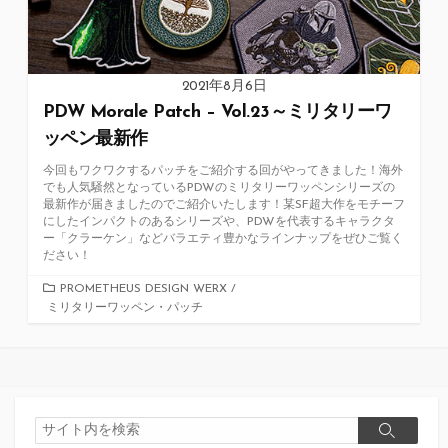
2021年8月6日
PDW Morale Patch – Vol.23～ミリタリーワ
ッペン最新作
今回もワクワクするパッチをご紹介する回がやってきました！海外
でも人気騒然となっているPDWのミリタリーワッペンシリーズの
最新作が届きましたのでご紹介いたします！某SF超大作をモチーフ
にしたインパクトのあるシリーズや、PDWを代表するキャラクタ
ー「クラーケン」などバラエティ豊かなラインナップをぜひご覧く
ださい！
カ
PROMETHEUS DESIGN WERX
/
ミリタリーワッペン・パッチ
テ
ゴ
リ
ー
検
検
索