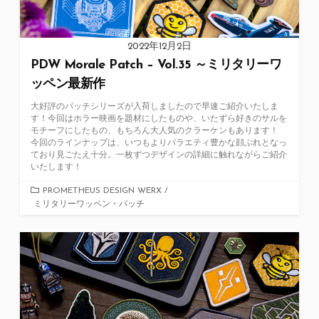
2022年12月2日
PDW Morale Patch – Vol.35 ～ミリタリーワ
ッペン最新作
大好評のパッチシリーズが入荷しましたので早速ご紹介いたしま
す！今回はホラー映画を題材にしたものや、いたずら好きのサルを
モチーフにしたもの、もちろん大人気のクラーケンもあります！
今回のラインナップは、いつもよりバラエティ豊かな顔ぶれとなっ
ており見ごたえ十分。一枚ずつデザインの詳細に触れながらご紹介
いたします！
カ
PROMETHEUS DESIGN WERX
/
ミリタリーワッペン・パッチ
テ
ゴ
リ
ー