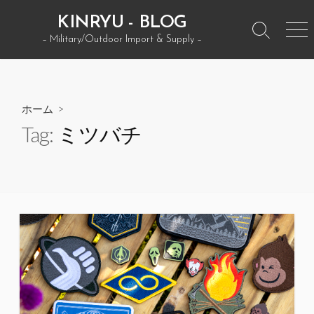
コ
KINRYU - BLOG
ン
検
メ
– Military/Outdoor Import & Supply –
テ
索
ニ
ン
ト
ュ
グ
ー
ツ
ル
へ
ホーム
>
ス
Tag:
ミツバチ
キ
ッ
プ