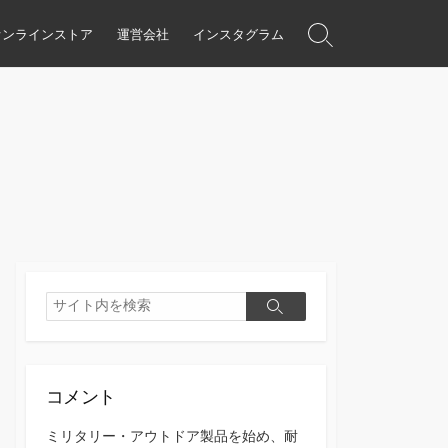
オンラインストア
運営会社
インスタグラム
検
索
ト
グ
ル
検
検
索
索
コメント
ミリタリー・アウトドア製品を始め、耐