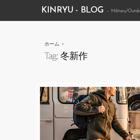
コ
KINRYU - BLOG
– Military/Outd
ン
テ
ン
ツ
ホーム
>
へ
Tag:
冬新作
ス
キ
ッ
プ