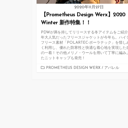
2020年11月27日
【Prometheus Design Werx】2020
Winter 新作特集！！
PDWが満を持してリリースする冬アイテムをご紹
年大人気だったフリースジャケットが今年も。ハイ
フリース素材「POLARTEC-ポーラテック」を惜し
く利用し、優れた防寒性と快適な着心地を実現した
の一着！その他メリノ・ウールを用いて丁寧に編み
たニットキャップも発売！
カ
PROMETHEUS DESIGN WERX
/
アパレル
テ
ゴ
リ
ー