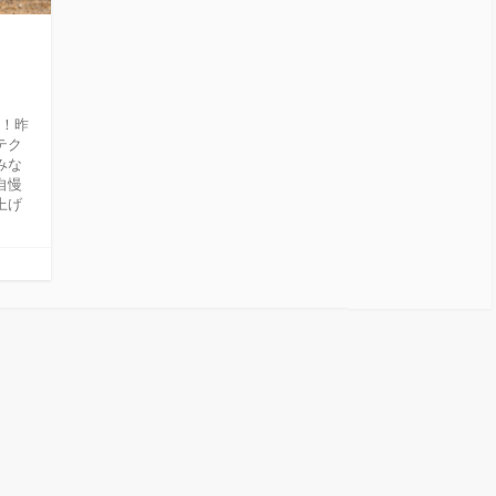
介！昨
テク
みな
自慢
上げ