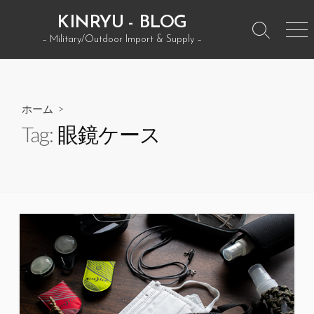
コ
KINRYU - BLOG
ン
検
メ
– Military/Outdoor Import & Supply –
テ
索
ニ
ン
ト
ュ
グ
ー
ツ
ル
へ
ホーム
>
ス
Tag:
眼鏡ケース
キ
ッ
プ