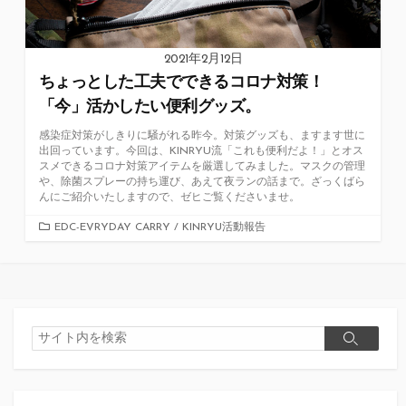
2021年2月12日
ちょっとした工夫でできるコロナ対策！
「今」活かしたい便利グッズ。
感染症対策がしきりに騒がれる昨今。対策グッズも、ますます世に
出回っています。今回は、KINRYU流「これも便利だよ！」とオス
スメできるコロナ対策アイテムを厳選してみました。マスクの管理
や、除菌スプレーの持ち運び、あえて夜ランの話まで。ざっくばら
んにご紹介いたしますので、ゼヒご覧くださいませ。
カ
EDC-EVRYDAY CARRY
/
KINRYU活動報告
テ
ゴ
リ
ー
検
検
索
索