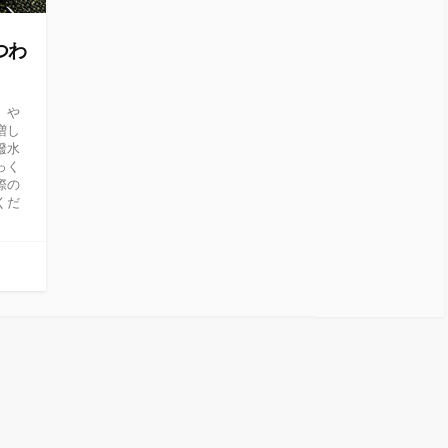
つわ
」や
増し
撥水
っく
際の
くだ