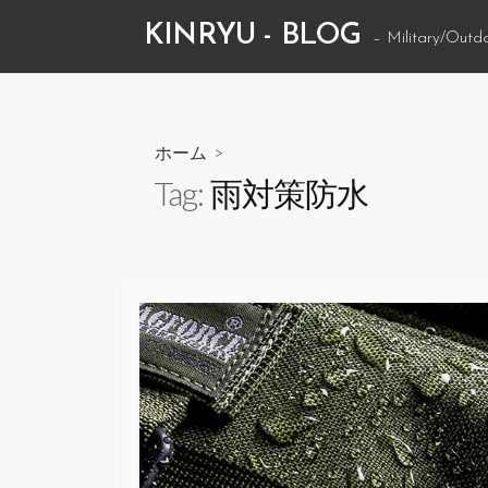
コ
KINRYU - BLOG
– Military/Outd
ン
テ
ン
ツ
ホーム
>
へ
Tag:
雨対策防水
ス
キ
ッ
プ