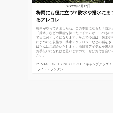
2022年6月17日
梅雨にも役に立つ!? 防水や撥水にま
るアレコレ
梅雨がやってきましたね。この季節になると「防水
「撥水」などの機能を持ったアイテムが、いつもに
て目に付くようになります。そこで今回は、防水や
にまつわる規格や、防水テクノロジーなどの話をざ
ばらんにご紹介いたします。雨対策アイテムを選ぶ
お手伝いになればと思いますので、ぜひお付き合い
さい。
カ
MAGFORCE
/
NEXTORCH
/
キャンプグッズ
/
ライト・ランタン
テ
ゴ
リ
ー