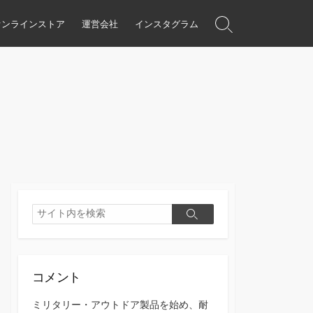
オンラインストア
運営会社
インスタグラム
検
索
ト
グ
ル
検
検
索
索
コメント
ミリタリー・アウトドア製品を始め、耐