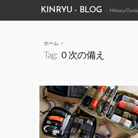
コ
KINRYU - BLOG
– Military/Outd
ン
テ
ン
ツ
ホーム
>
へ
Tag:
０次の備え
ス
キ
ッ
プ