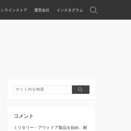
オンラインストア
運営会社
インスタグラム
検
索
ト
グ
ル
検
検
索
索
コメント
ミリタリー・アウトドア製品を始め、耐