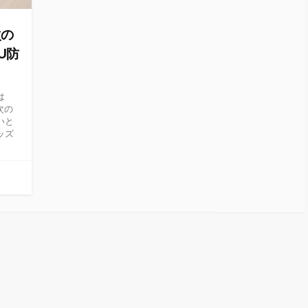
次の
U防
は
次の
いと
ッズ