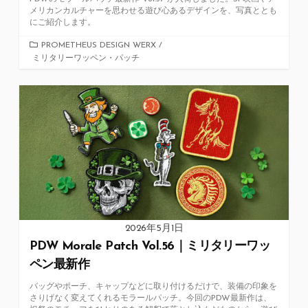
メリカンカルチャーを思わせる遊び心あるデザインを、写真ととも
にご紹介します。
カ
PROMETHEUS DESIGN WERX
/
ミリタリーワッペン・パッチ
テ
ゴ
リ
ー
2026年5月1日
PDW Morale Patch Vol.56｜ミリタリーワッ
ペン最新作
バッグやポーチ、キャップなどに取り付けるだけで、装備の印象を
さりげなく変えてくれるモラールパッチ。今回のPDW最新作は、