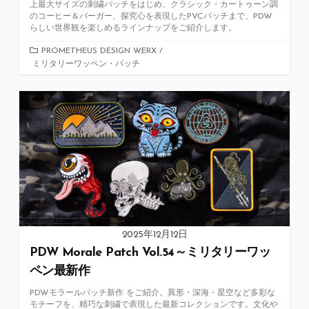
上最大サイズの刺繍パッチをはじめ、クラシック・カートゥーン調
のコーヒー＆バーガー、探究心を表現したPVCパッチまで、PDW
らしい世界観を楽しめるラインナップをご紹介します。
カ
PROMETHEUS DESIGN WERX
/
ミリタリーワッペン・パッチ
テ
ゴ
リ
ー
2025年12月12日
PDW Morale Patch Vol.54～ミリタリーワッ
ペン最新作
PDWモラールパッチ新作 をご紹介。異形・深海・星空など多彩な
モチーフを、精巧な刺繍で表現した最新コレクションです。文化や