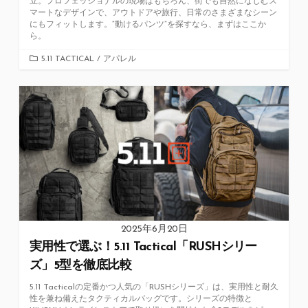
立。プロフェッショナルの現場はもちろん、街でも自然になじむス
マートなデザインで、アウトドアや旅行、日常のさまざまなシーン
にもフィットします。“動けるパンツ”を探すなら、まずはここか
ら。
カ
5.11 TACTICAL
/
アパレル
テ
ゴ
リ
ー
2025年6月20日
実用性で選ぶ！5.11 Tactical「RUSHシリー
ズ」5型を徹底比較
5.11 Tacticalの定番かつ人気の「RUSHシリーズ」は、実用性と耐久
性を兼ね備えたタクティカルバッグです。シリーズの特徴と