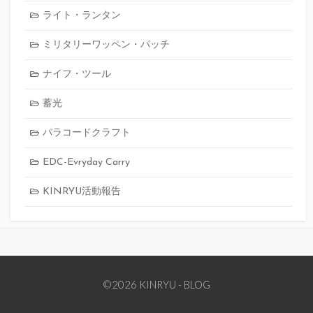
ライト・ランタン
ミリタリーワッペン・パッチ
ナイフ・ツール
蓄光
パラコードクラフト
EDC-Evryday Carry
KINRYU活動報告
©2026 KINRYU - BLOG