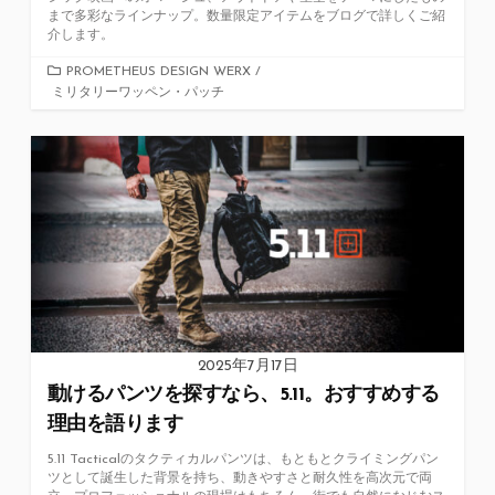
まで多彩なラインナップ。数量限定アイテムをブログで詳しくご紹
介します。
カ
PROMETHEUS DESIGN WERX
/
ミリタリーワッペン・パッチ
テ
ゴ
リ
ー
2025年7月17日
動けるパンツを探すなら、5.11。おすすめする
理由を語ります
5.11 Tacticalのタクティカルパンツは、もともとクライミングパン
ツとして誕生した背景を持ち、動きやすさと耐久性を高次元で両