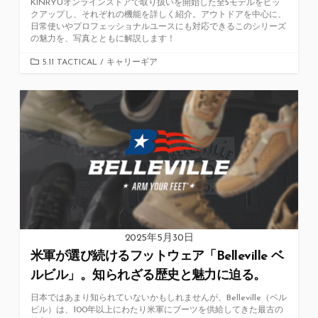
KINRYUオンラインストアで取り扱いを開始した全5モデルをピッ
クアップし、それぞれの機能を詳しく紹介。アウトドアを中心に、
日常使いやプロフェッショナルユースにも対応できるこのシリーズ
の魅力を、写真とともに解説します！
カ
5.11 TACTICAL
/
キャリーギア
テ
ゴ
リ
ー
2025年5月30日
米軍が選び続けるフットウェア「Belleville ベ
ルビル」。知られざる歴史と魅力に迫る。
日本ではあまり知られていないかもしれませんが、Belleville（ベル
ビル）は、100年以上にわたり米軍にブーツを供給してきた最古の