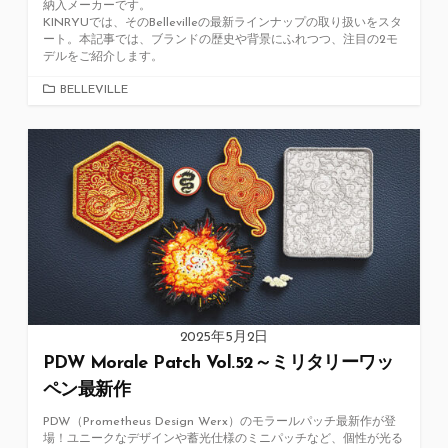
納入メーカーです。
KINRYUでは、そのBellevilleの最新ラインナップの取り扱いをスタ
ート。本記事では、ブランドの歴史や背景にふれつつ、注目の2モ
デルをご紹介します。
カ
BELLEVILLE
テ
ゴ
リ
ー
2025年5月2日
PDW Morale Patch Vol.52～ミリタリーワッ
ペン最新作
PDW（Prometheus Design Werx）のモラールパッチ最新作が登
場！ユニークなデザインや蓄光仕様のミニパッチなど、個性が光る