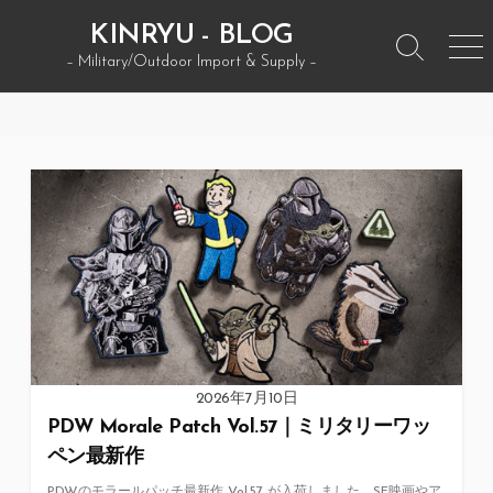
コ
KINRYU - BLOG
ン
検
メ
– Military/Outdoor Import & Supply –
テ
索
ニ
ン
ト
ュ
グ
ー
ツ
ル
へ
ス
キ
ッ
プ
2026年7月10日
PDW Morale Patch Vol.57｜ミリタリーワッ
ペン最新作
PDWのモラールパッチ最新作 Vol.57 が入荷しました。SF映画やア