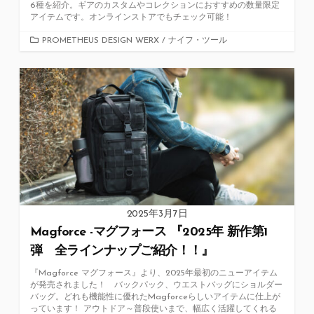
6種を紹介。ギアのカスタムやコレクションにおすすめの数量限定
アイテムです。オンラインストアでもチェック可能！
カ
PROMETHEUS DESIGN WERX
/
ナイフ・ツール
テ
ゴ
リ
ー
2025年3月7日
Magforce -マグフォース 『2025年 新作第1
弾 全ラインナップご紹介！！』
『Magforce マグフォース』より、2025年最初のニューアイテム
が発売されました！ バックパック、ウエストバッグにショルダー
バッグ。どれも機能性に優れたMagforceらしいアイテムに仕上が
っています！ アウトドア～普段使いまで、幅広く活躍してくれる