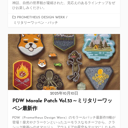
神話、自然の世界観が凝縮された、見応えのあるラインナップをぜ
ひお楽しみください。
カ
PROMETHEUS DESIGN WERX
/
ミリタリーワッペン・パッチ
テ
ゴ
リ
ー
2025年10月10日
PDW Morale Patch Vol.53～ミリタリーワッ
ペン最新作
PDW（Prometheus Design Werx）のモラールパッチ最新作11種が
登場！柴犬やクラーケンといったユーモラスなモチーフから、クラ
シック映画へのオマージュ、アウトドアや星空をテーマにしたもの