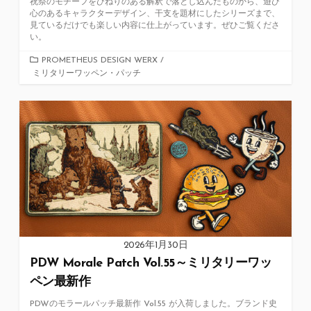
祝祭のモチーフをひねりのある解釈で落とし込んだものから、遊び
心のあるキャラクターデザイン、干支を題材にしたシリーズまで、
見ているだけでも楽しい内容に仕上がっています。ぜひご覧くださ
い。
カ
PROMETHEUS DESIGN WERX
/
ミリタリーワッペン・パッチ
テ
ゴ
リ
ー
2026年1月30日
PDW Morale Patch Vol.55～ミリタリーワッ
ペン最新作
PDWのモラールパッチ最新作 Vol.55 が入荷しました。ブランド史