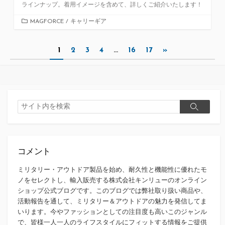
ラインナップ。着用イメージを含めて、詳しくご紹介いたします！
カ
MAGFORCE
/
キャリーギア
テ
ゴ
投
1
2
3
4
…
16
17
»
リ
ー
稿
ナ
ビ
検
検
索
ゲ
索
ー
コメント
シ
ョ
ミリタリー・アウトドア製品を始め、耐久性と機能性に優れたモ
ノをセレクトし、輸入販売する株式会社キンリューのオンライン
ン
ショップ公式ブログです。このブログでは弊社取り扱い商品や、
活動報告を通して、ミリタリー＆アウトドアの魅力を発信してま
いります。今やファッションとしての注目度も高いこのジャンル
で、皆様一人一人のライフスタイルにフィットする情報をご提供