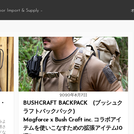
oor Import & Supply –
2020年8月7日
ア・
BUSHCRAFT BACKPACK (ブッシュク
ラフトバックパック)
Magforce x Bush Craft inc. コラボアイ
みよ
用さ
テムを使いこなすための拡張アイテム10
ノな