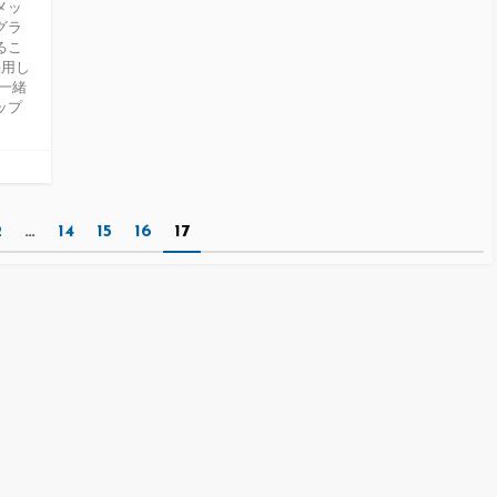
メッ
グラ
るこ
採用し
一緒
ップ
2
…
14
15
16
17