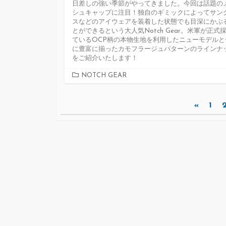
日差しの強い季節がやってきました。今回は話題の
シュキャップに注目！独自のギミックによってサン
スなどのアイウェアを装着した状態でも目深にかぶ
とができるという大人気Notch Gear。米軍が正式
ているOCP柄の本物生地を利用したニューモデルと
に豊富に揃ったカモフラージュパターンのラインナ
をご紹介いたします！
カ
NOTCH GEAR
テ
ゴ
投
«
1
リ
ー
稿
ナ
ビ
ゲ
ー
シ