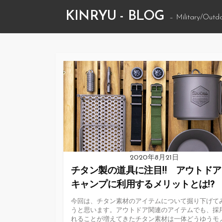
コ
KINRYU - BLOG
– Military/Outd
ン
テ
ン
ツ
へ
ス
キ
ッ
プ
2020年8月21日
チタン製の道具に注目!! アウトド
キャンプに利用するメリットとは!?
今回は、チタン素材のアイテムについて掘り下げて
うと思います。アウトドア関連のアイテムでも、採
れることが増えてきたチタン素材は一体どうゆうモ