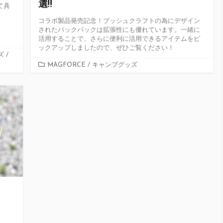
選!!
て具
！
コラボ製品発売記念！ブッシュクラフトの為にデザイン
されたバックパックは拡張性にも優れています。一緒に
活用することで、さらに便利に活用できるアイテムをピ
ックアップしましたので、ぜひご覧ください！
ズ
/
カ
MAGFORCE
/
キャンプグッズ
テ
ゴ
リ
ー
プ