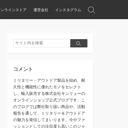
オンラインストア
運営会社
インスタグラム
検
索
ト
グ
ル
検
検
索
索
コメント
ミリタリー・アウトドア製品を始め、耐
久性と機能性に優れたモノをセレクト
し、輸入販売する株式会社キンリューの
オンラインショップ公式ブログです。こ
のブログでは弊社取り扱い商品や、活動
報告を通して、ミリタリー＆アウトドア
の魅力を発信してまいります。今やファ
ッションとしての注目度も高いこのジャ